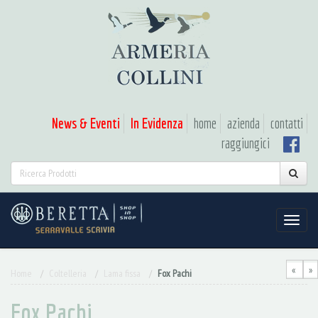
News & Eventi
In Evidenza
home
azienda
contatti
raggiungici
«
»
Home
Coltelleria
Lama fissa
Fox Pachi
Fox Pachi