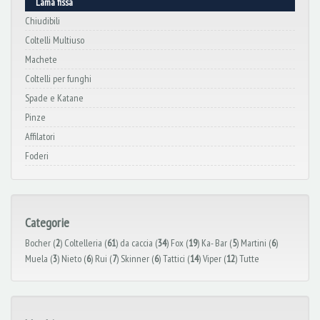
Lama fissa
Chiudibili
Coltelli Multiuso
Machete
Coltelli per funghi
Spade e Katane
Pinze
Affilatori
Foderi
Categorie
Bocher (
2
)
Coltelleria (
61
)
da caccia (
34
)
Fox (
19
)
Ka- Bar (
5
)
Martini (
6
)
Muela (
3
)
Nieto (
6
)
Rui (
7
)
Skinner (
6
)
Tattici (
14
)
Viper (
12
)
Tutte