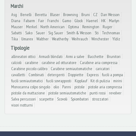
Marchi
Asg
Benelli
Beretta
Blaser
Browning
Bruni
CZ
Dan Wesson
Diana
Fabarm
Fair
Franchi
Gamo
Glock
Haenel
HK
Marlyn
Mauser
Merkel
North American
Optima
Remington
Ruger
Sabatti
Sako
Sauer
Sig Sauer
Smith & Wesson
Sti
Technomax
Tika
Umarex
Walther
Weatherby
Weihrauch
Winchester
Yldiz
Tipologie
allineatori ottici
Armadi blindati
Armi a salve
Bacchette
Brunitori
calcioli
carabine
carabine ad otturatore
Carabine aria compressa
Carabine piccolo calibro
Carabine semiautomatiche
caricatori
cavalletti
Combinati
detergenti
Doppiette
Express
fucili a pompa
fucili semiautomatici
fucili sovrapposti
Kipplauf
Kit di pulizia
mirini
Monocanna colpo singolo
olio
Panni
pistole
pistole aria compressa
pistole da mattazione
pistole semiautomatiche
punti rossi
revolver
Salva percussori
scarpette
Scovoli
Spiombatori
strozzatori
visori notturni
© Armeria Collini 2026
- Via Berthoud, 121 Serravalle Scrivia (AL) - Tel. e Fax: