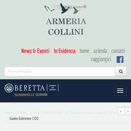
News & Eventi
In Evidenza
home
azienda
contatti
raggiungici
«
»
Home
Armi
Armi Libera Vendita
Carabine a bassa capacità offensiva
Gamo Extreme CO2