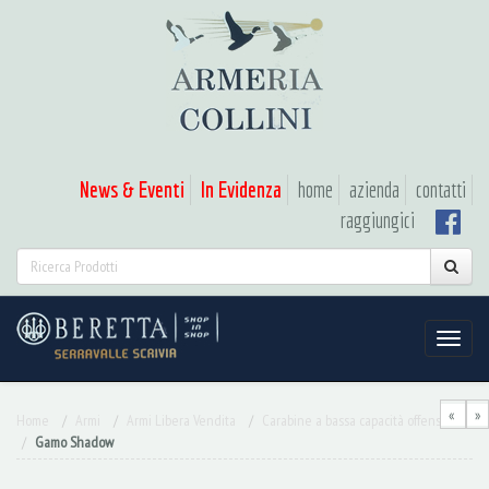
News & Eventi
In Evidenza
home
azienda
contatti
raggiungici
«
»
Home
Armi
Armi Libera Vendita
Carabine a bassa capacità offensiva
Gamo Shadow