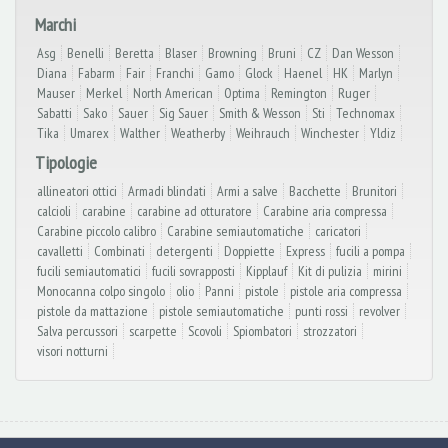
Marchi
Asg
Benelli
Beretta
Blaser
Browning
Bruni
CZ
Dan Wesson
Diana
Fabarm
Fair
Franchi
Gamo
Glock
Haenel
HK
Marlyn
Mauser
Merkel
North American
Optima
Remington
Ruger
Sabatti
Sako
Sauer
Sig Sauer
Smith & Wesson
Sti
Technomax
Tika
Umarex
Walther
Weatherby
Weihrauch
Winchester
Yldiz
Tipologie
allineatori ottici
Armadi blindati
Armi a salve
Bacchette
Brunitori
calcioli
carabine
carabine ad otturatore
Carabine aria compressa
Carabine piccolo calibro
Carabine semiautomatiche
caricatori
cavalletti
Combinati
detergenti
Doppiette
Express
fucili a pompa
fucili semiautomatici
fucili sovrapposti
Kipplauf
Kit di pulizia
mirini
Monocanna colpo singolo
olio
Panni
pistole
pistole aria compressa
pistole da mattazione
pistole semiautomatiche
punti rossi
revolver
Salva percussori
scarpette
Scovoli
Spiombatori
strozzatori
visori notturni
© Armeria Collini 2026
- Via Berthoud, 121 Serravalle Scrivia (AL) - Tel. e Fax: