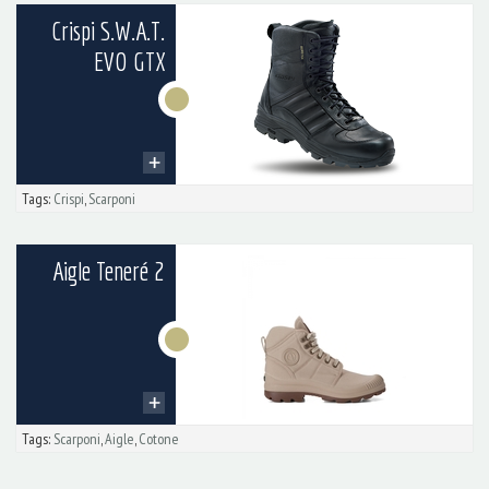
Crispi S.W.A.T.
EVO GTX
Tags:
Crispi
,
Scarponi
Aigle Teneré 2
Tags:
Scarponi
,
Aigle
,
Cotone