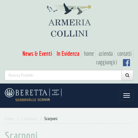
News & Eventi
In Evidenza
home
azienda
contatti
raggiungici
Home
Calzature
Scarponi
Scarponi