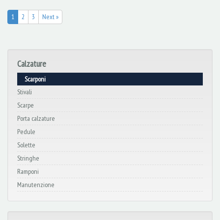
1
2
3
Next »
Calzature
Scarponi
Stivali
Scarpe
Porta calzature
Pedule
Solette
Stringhe
Ramponi
Manutenzione