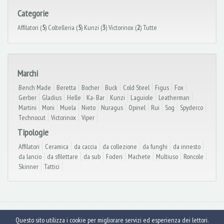
Categorie
Affilatori (
5
)
Coltelleria (
5
)
Kunzi (
3
)
Victorinox (
2
)
Tutte
Marchi
Bench Made
Beretta
Bocher
Buck
Cold Steel
Figus
Fox
Gerber
Gladius
Helle
Ka- Bar
Kunzi
Laguiole
Leatherman
Martini
Moni
Muela
Nieto
Nuragus
Opinel
Rui
Sog
Spyderco
Technocut
Victorinox
Viper
Tipologie
Affilatori
Ceramica
da caccia
da collezione
da funghi
da innesto
da lancio
da sfilettare
da sub
Foderi
Machete
Multiuso
Roncole
Skinner
Tattici
© Armeria Collini 2026
- Via Berthoud, 121 Serravalle Scrivia (AL) - Tel. e Fax:
Questo sito utilizza i cookie per migliorare servizi ed esperienza dei lettori.
0143.68.61.40 - info@armeriacollini.it - P.iva 02622090062 -
Cookies