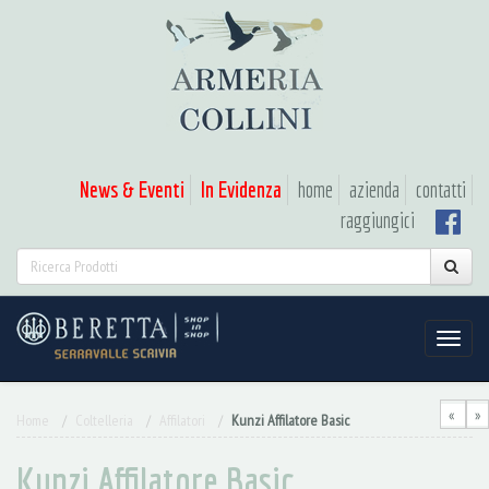
News & Eventi
In Evidenza
home
azienda
contatti
raggiungici
«
»
Home
Coltelleria
Affilatori
Kunzi Affilatore Basic
Kunzi Affilatore Basic