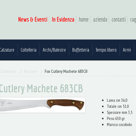
News & Eventi
In Evidenza
home
azienda
contatti
rag
Calzature
Coltelleria
Archi/Balestre
Buffetteria
Tempo libero
Armi
Coltelleria
Machete
Fox Cutlery Machete 683CB
Cutlery Machete 683CB
Lama cm 36,0
Totale cm 51,0
Spessore mm 3,5
Peso 630 gr
Manico cocobolo