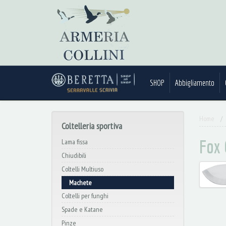
SHOP
Abbigliamento
Home
Coltelleria sportiva
Fox 
Lama fissa
Chiudibili
Coltelli Multiuso
Machete
Coltelli per funghi
Spade e Katane
Pinze