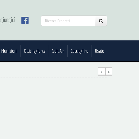
giungici
Munizioni
Ottiche/Torce
Soft Air
Caccia/Tiro
Usato
«
»