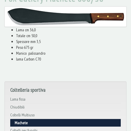
Lama cm 36,0
Totale cm 50,0
Spessore mm 3,5
Peso 675 gr
Manico palissandro
lama Carbon C70
Coltelleria sportiva
Lama fissa
Chiudibili
Coltelli Multiuso
Machete
Coltelli per funghi