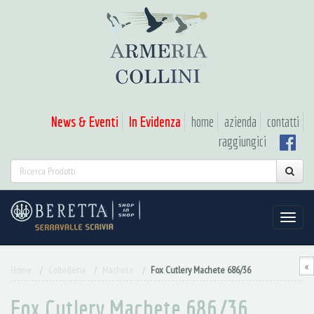
News & Eventi
In Evidenza
home
azienda
contatti
raggiungici
«
Home
Coltelleria
Machete
Fox Cutlery Machete 686/36
Fox Cutlery Machete 686/36