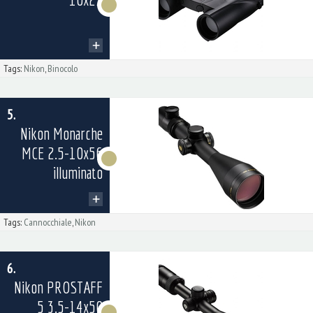
Tags:
Nikon
,
Binocolo
5.
Nikon Monarche
MCE 2.5-10x56
illuminato
Tags:
Cannocchiale
,
Nikon
6.
Nikon PROSTAFF
5 3.5-14x50