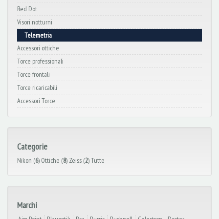
Red Dot
Visori notturni
Telemetria
Accessori ottiche
Torce professionali
Torce frontali
Torce ricaricabili
Accessori Torce
Categorie
Nikon (
6
)
Ottiche (
8
)
Zeiss (
2
)
Tutte
Marchi
Aim Point
Blauoptik
Bsa
Burris
Bushnell
Celestron
Docter