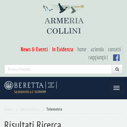
News & Eventi
In Evidenza
home
azienda
contatti
raggiungici
Home
Ottiche/Torce
Telemetria
Risultati Ricerca