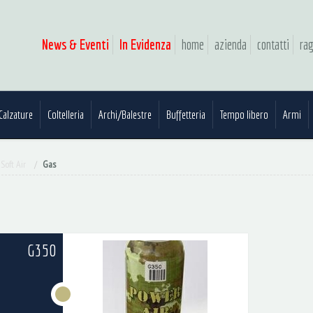
News & Eventi
In Evidenza
home
azienda
contatti
rag
Calzature
Coltelleria
Archi/Balestre
Buffetteria
Tempo libero
Armi
Soft Air
Gas
G350