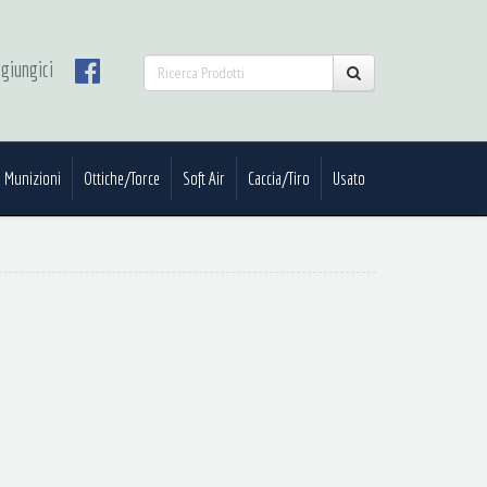
giungici
Munizioni
Ottiche/Torce
Soft Air
Caccia/Tiro
Usato