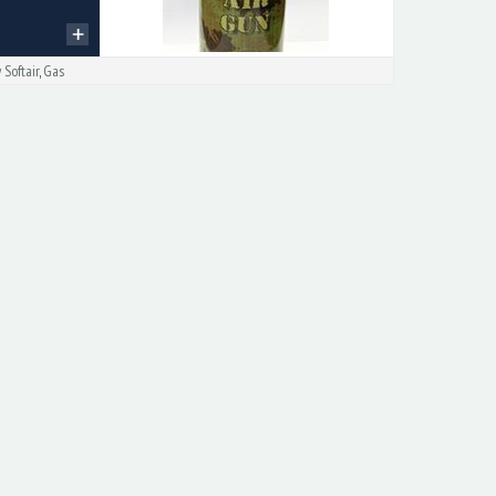
y Softair
,
Gas