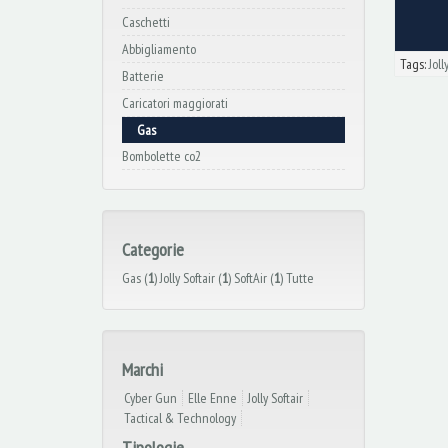
Caschetti
Abbigliamento
Tags:
Joll
Batterie
Caricatori maggiorati
Gas
Bombolette co2
Categorie
Gas (
1
)
Jolly Softair (
1
)
SoftAir (
1
)
Tutte
Marchi
Cyber Gun
Elle Enne
Jolly Softair
Tactical & Technology
Tipologie