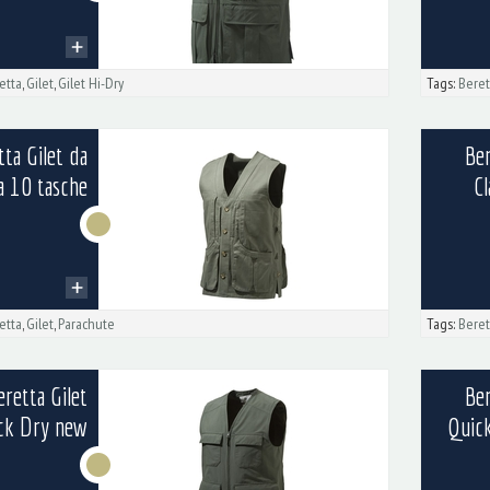
etta
,
Gilet
,
Gilet Hi-Dry
Tags:
Beret
tta Gilet da
Ber
a 10 tasche
Cl
etta
,
Gilet
,
Parachute
Tags:
Beret
eretta Gilet
Ber
ck Dry new
Quic