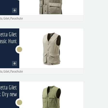
ta
,
Gilet
,
Parachute
etta Gilet
assic Hunt
ta
,
Gilet
,
Parachute
etta Gilet
k Dry new