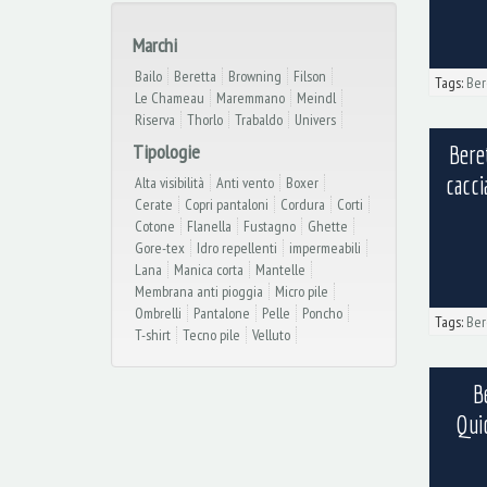
Marchi
Bailo
Beretta
Browning
Filson
Tags:
Ber
Le Chameau
Maremmano
Meindl
Riserva
Thorlo
Trabaldo
Univers
Tipologie
Bere
cacci
Alta visibilità
Anti vento
Boxer
Cerate
Copri pantaloni
Cordura
Corti
Cotone
Flanella
Fustagno
Ghette
Gore-tex
Idro repellenti
impermeabili
Lana
Manica corta
Mantelle
Membrana anti pioggia
Micro pile
Ombrelli
Pantalone
Pelle
Poncho
Tags:
Ber
T-shirt
Tecno pile
Velluto
B
Qui