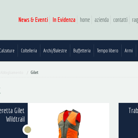
News & Eventi
In Evidenza
home
azienda
contatti
rag
Calzature
Coltelleria
Archi/Balestre
Buffetteria
Tempo libero
Armi
Abbigliamento
Gilet
t
eretta Gilet
Trab
Wildtrail