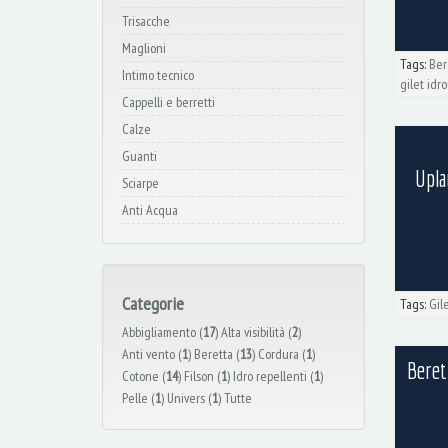
Trisacche
Maglioni
Tags:
Ber
Intimo tecnico
gilet idr
Cappelli e berretti
Calze
Guanti
Upla
Sciarpe
Anti Acqua
Categorie
Tags:
Gil
Abbigliamento (
17
)
Alta visibilità (
2
)
Anti vento (
1
)
Beretta (
13
)
Cordura (
1
)
Beret
Cotone (
14
)
Filson (
1
)
Idro repellenti (
1
)
Pelle (
1
)
Univers (
1
)
Tutte