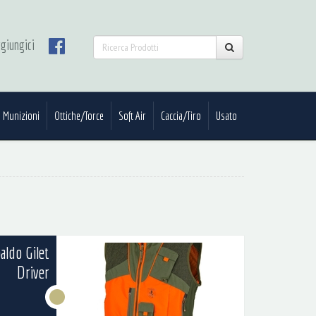
giungici
Munizioni
Ottiche/Torce
Soft Air
Caccia/Tiro
Usato
aldo Gilet
Driver