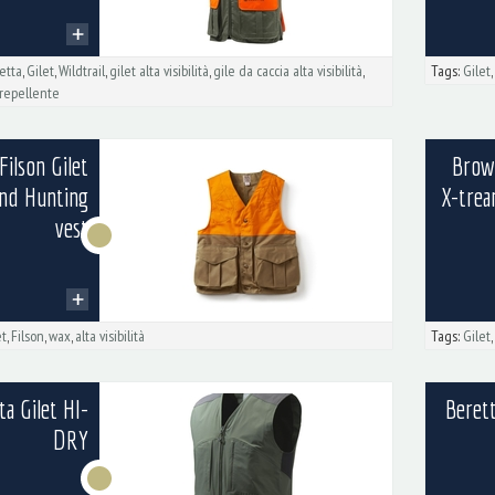
etta
,
Gilet
,
Wildtrail
,
gilet alta visibilità
,
gile da caccia alta visibilità
,
Tags:
Gilet
orepellente
Filson Gilet
Brow
nd Hunting
X-trea
vest
et
,
Filson
,
wax
,
alta visibilità
Tags:
Gilet
ta Gilet HI-
Berett
DRY