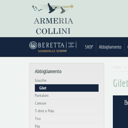
SHOP
Abbigliamento
Home
Abbigliamento
Gile
Giacche
Gilet
Pantaloni
B
Camicie
T-shirt e Polo
Tiro
Pile