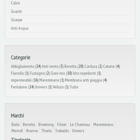
Calze
Guanti
Sciarpe
Anti Acqua
Categorie
Abbigliamento (
24
)
Anti vento (
3
)
Beretta (
20
)
Cordura (
2
)
Cotone (
4
)
Flanella (
1
)
Fustagno (
2
)
Gore-tex (
10
)
Idro repellenti (
1
)
impermeabili (
16
)
Maremmano (
1
)
Membrana anti pioggia (
4
)
Pantalone (
24
)
Univers (
1
)
Velluto (
1
)
Tutte
Marchi
Bailo
Beretta
Browning
Filson
Le Chameau
Maremmano
Meindl
Riserva
Thorlo
Trabaldo
Univers
Tipologie