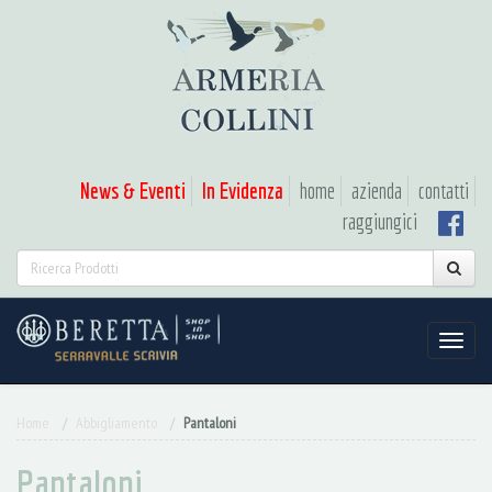
News & Eventi
In Evidenza
home
azienda
contatti
raggiungici
Home
Abbigliamento
Pantaloni
Pantaloni