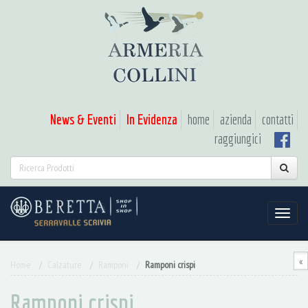
News & Eventi
In Evidenza
home
azienda
contatti
raggiungici
«
Home
Calzature
Ramponi
Ramponi crispi
Ramponi crispi