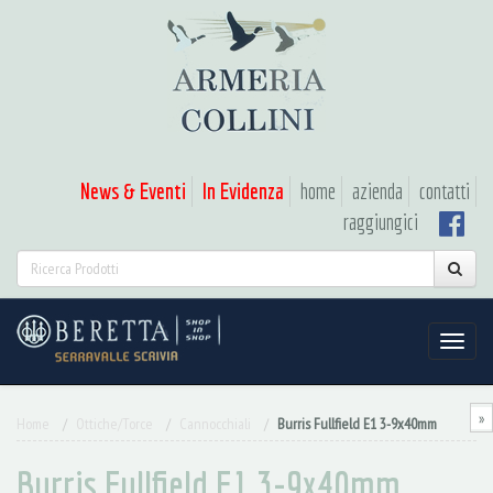
News & Eventi
In Evidenza
home
azienda
contatti
raggiungici
»
Home
Ottiche/Torce
Cannocchiali
Burris Fullfield E1 3-9x40mm
Burris Fullfield E1 3-9x40mm