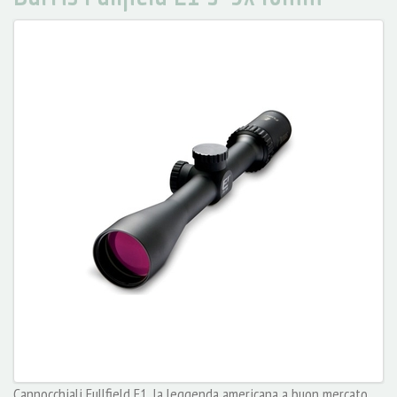
Cannocchiali Fullfield E1, la leggenda americana a buon mercato.