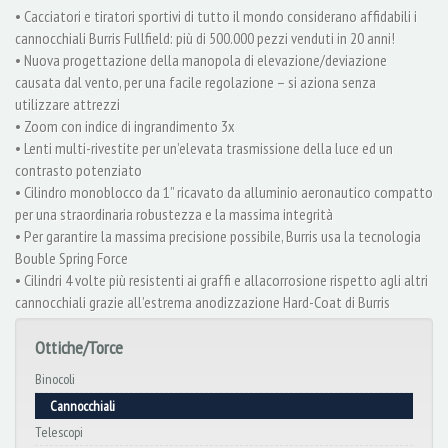
• Cacciatori e tiratori sportivi di tutto il mondo considerano affidabili i
cannocchiali Burris Fullfield: più di 500.000 pezzi venduti in 20 anni!
• Nuova progettazione della manopola di elevazione/deviazione
causata dal vento, per una facile regolazione – si aziona senza
utilizzare attrezzi
• Zoom con indice di ingrandimento 3x
• Lenti multi-rivestite per un’elevata trasmissione della luce ed un
contrasto potenziato
• Cilindro monoblocco da 1” ricavato da alluminio aeronautico compatto
per una straordinaria robustezza e la massima integrità
• Per garantire la massima precisione possibile, Burris usa la tecnologia
Bouble Spring Force
• Cilindri 4 volte più resistenti ai graffi e allacorrosione rispetto agli altri
cannocchiali grazie all’estrema anodizzazione Hard-Coat di Burris
Ottiche/Torce
Binocoli
Cannocchiali
Telescopi