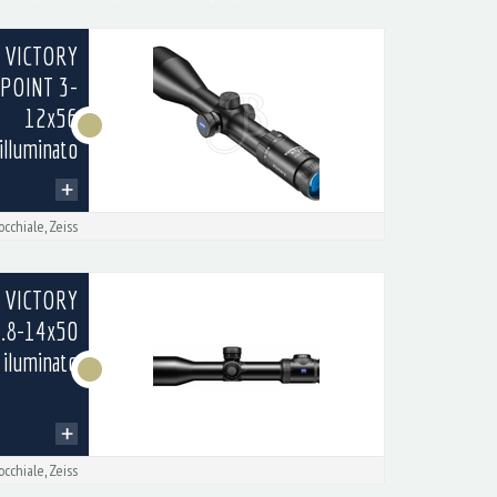
s VICTORY
IPOINT 3-
12x56
illuminato
cchiale
,
Zeiss
s VICTORY
1.8-14x50
 iluminato
cchiale
,
Zeiss