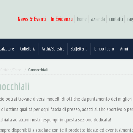
News & Eventi
In Evidenza
home
azienda
contatti
rag
Calzature
Coltelleria
Archi/Balestre
Buffetteria
Tempo libero
Armi
Ottiche/Torce
Cannocchiali
occhiali
io potrai trovare diversi modelli di ottiche da puntamento dei migliori
 di ottima qualità per ogni fascia di prezzo, adatti al tiro sportivo o per
cchiata ad alcuni nostri espempi in questa sezione dedicata!
mpre disponibili a studiare con te il prodotto ideale ed eventualmente