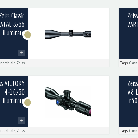
Zeiss Classic
Zeis
IATAL 8x56
VAR
illuminato
nocchiale
,
Zeiss
Tags:
Canno
ss VICTORY
Zeis
4-16x50
V8 
illuminato
r60
nocchiale
,
Zeiss
Tags:
Canno