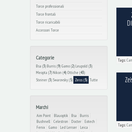
Torce professionali
Torce frontali
D
Torce ricaricabili
Accessori Torce
Categorie
Tags:
Can
Bsa (
3
)
Burris (
9
)
Gamo (
2
)
Leupold (
3
)
Meopta (
7
)
Nikon (
4
)
Ottiche (
43
)
Zei
Steiner (
3
)
Swarovsky (
5
)
Zeiss (
5
)
Tutte
Marchi
Aim Point
Blauoptik
Bsa
Burris
Bushnell
Celestron
Docter
Eotech
Tags:
Can
Fenix
Gamo
Led Lenser
Leica