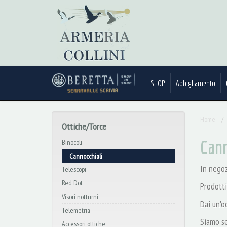
SHOP
Abbigliamento
Home
Ottiche/Torce
Cann
Binocoli
Cannocchiali
In negoz
Telescopi
Red Dot
Prodotti
Visori notturni
Dai un'o
Telemetria
Siamo se
Accessori ottiche