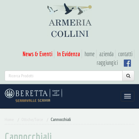
News & Eventi
In Evidenza
home
azienda
contatti
raggiungici
Home
Ottiche/Torce
Cannocchiali
Cannocchiali