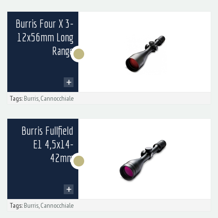
Burris Four X 3-
12x56mm Long
Range
Tags:
Burris
,
Cannocchiale
Burris Fullfield
E1 4,5x14-
42mm
Tags:
Burris
,
Cannocchiale