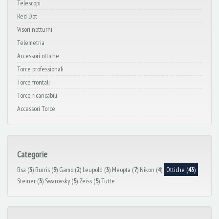
Telescopi
Red Dot
Visori notturni
Telemetria
Accessori ottiche
Torce professionali
Torce frontali
Torce ricaricabili
Accessori Torce
Categorie
Bsa (
3
)
Burris (
9
)
Gamo (
2
)
Leupold (
3
)
Meopta (
7
)
Nikon (
4
)
Ottiche (
43
)
Steiner (
3
)
Swarovsky (
5
)
Zeiss (
5
)
Tutte