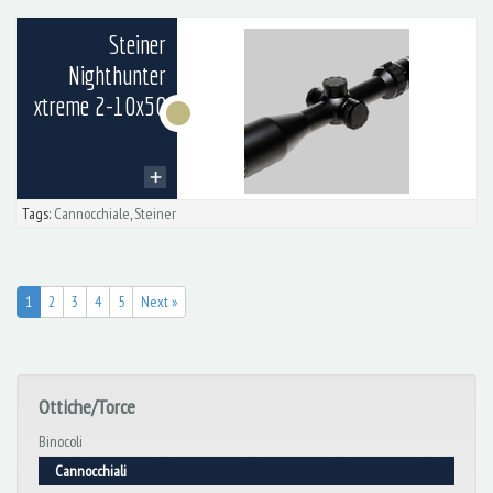
Steiner
Nighthunter
xtreme 2-10x50
Tags:
Cannocchiale
,
Steiner
1
2
3
4
5
Next »
Ottiche/Torce
Binocoli
Cannocchiali