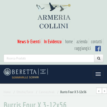
News & Eventi
In Evidenza
home
azienda
contatti
raggiungici
«
»
Home
Ottiche/Torce
Cannocchiali
Burris Four X 3-12x56
Burris Four X 3-12x56