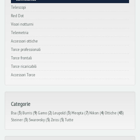
Telescopi
Red Dot
Visori notturni
Telemetria
Accessori ottiche
Torce professionali
Torce frontali
Torce ricaricabili
Accessori Torce
Categorie
Bsa (
3
)
Burris (
9
)
Gamo (
2
)
Leupold (
3
)
Meopta (
7
)
Nikon (
4
)
Ottiche (
43
)
Steiner (
3
)
Swarovsky (
5
)
Zeiss (
5
)
Tutte