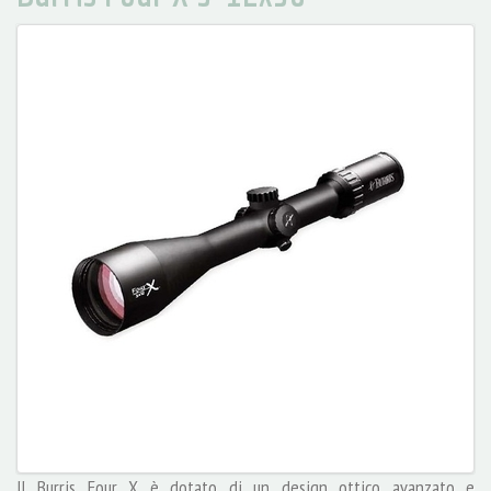
Il Burris Four X è dotato di un design ottico avanzato e