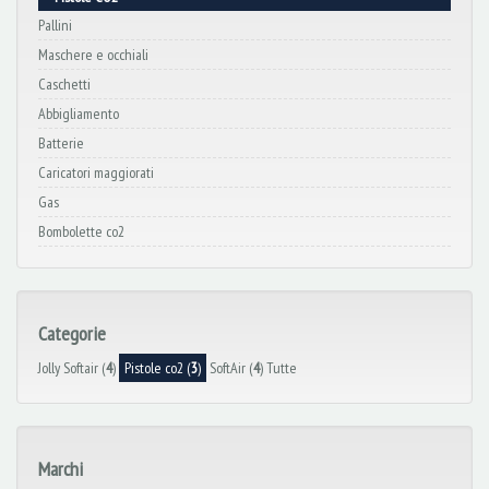
Pallini
Maschere e occhiali
Caschetti
Abbigliamento
Batterie
Caricatori maggiorati
Gas
Bombolette co2
Categorie
Jolly Softair (
4
)
Pistole co2 (
3
)
SoftAir (
4
)
Tutte
Marchi