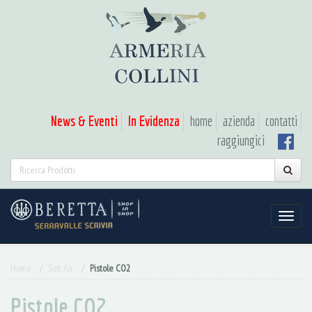
News & Eventi
In Evidenza
home
azienda
contatti
raggiungici
Home
Soft Air
Pistole CO2
Pistole CO2