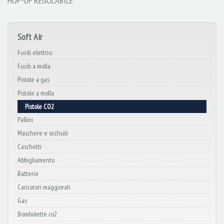
HOP-UP REGOLABILE
Soft Air
Fucili elettrici
Fucili a molla
Pistole a gas
Pistole a molla
Pistole CO2
Pallini
Maschere e occhiali
Caschetti
Abbigliamento
Batterie
Caricatori maggiorati
Gas
Bombolette co2