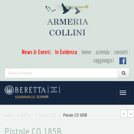
News & Eventi
In Evidenza
home
azienda
contatti
raggiungici
«
»
Home
Soft Air
Pistole CO2
Pistole CO 185B
Pistole CO 185B