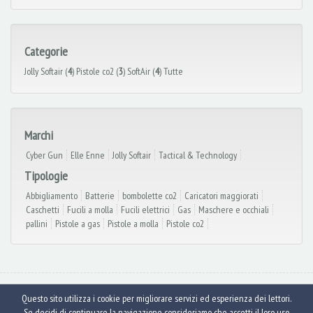
Categorie
Jolly Softair (
4
)
Pistole co2 (
3
)
SoftAir (
4
)
Tutte
Marchi
Cyber Gun
Elle Enne
Jolly Softair
Tactical & Technology
Tipologie
Abbigliamento
Batterie
bombolette co2
Caricatori maggiorati
Caschetti
Fucili a molla
Fucili elettrici
Gas
Maschere e occhiali
pallini
Pistole a gas
Pistole a molla
Pistole co2
© Armeria Collini 2026
- Via Berthoud, 121 Serravalle Scrivia (AL) - Tel. e Fax:
Questo sito utilizza i cookie per migliorare servizi ed esperienza dei lettori.
0143.68.61.40 - info@armeriacollini.it - P.iva 02622090062 -
Cookies
Se decidi di continuare la navigazione consideriamo che accetti il loro uso.