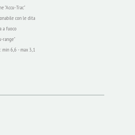
ne "Accu-Trac"
onabile con le dita
a a fuoco
cu-range"
: min 6,6 - max 3,1