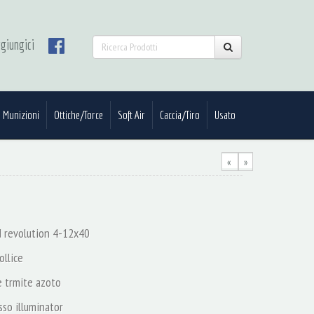
giungici
Munizioni
Ottiche/Torce
Soft Air
Caccia/Tiro
Usato
«
»
d revolution 4-12x40
ollice
 trmite azoto
sso illuminator