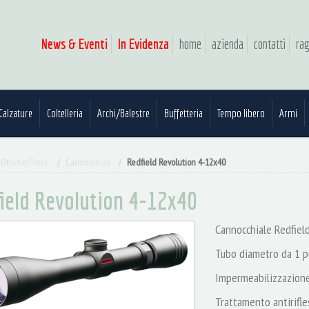
News & Eventi
In Evidenza
home
azienda
contatti
rag
Calzature
Coltelleria
Archi/Balestre
Buffetteria
Tempo libero
Armi
Ottiche/Torce
Cannocchiali
Redfield Revolution 4-12x40
ield Revolution 4-12x40
Cannocchiale Redfiel
Tubo diametro da 1 p
Impermeabilizzazione
Trattamento antirifle