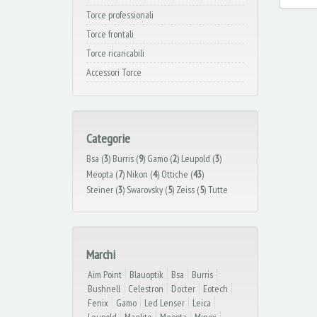
Torce professionali
Torce frontali
Torce ricaricabili
Accessori Torce
Categorie
Bsa (
3
)
Burris (
9
)
Gamo (
2
)
Leupold (
3
)
Meopta (
7
)
Nikon (
4
)
Ottiche (
43
)
Steiner (
3
)
Swarovsky (
5
)
Zeiss (
5
)
Tutte
Marchi
Aim Point
Blauoptik
Bsa
Burris
Bushnell
Celestron
Docter
Eotech
Fenix
Gamo
Led Lenser
Leica