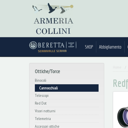
SHOP
Abbigliamento
Home
Ottiche/Torce
Redf
Binocoli
Cannocchiali
Telescopi
Red Dot
Visori notturni
Telemetria
Accessori ottiche