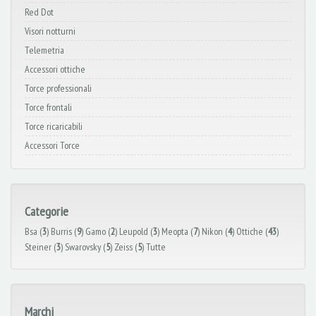
Red Dot
Visori notturni
Telemetria
Accessori ottiche
Torce professionali
Torce frontali
Torce ricaricabili
Accessori Torce
Categorie
Bsa (
3
)
Burris (
9
)
Gamo (
2
)
Leupold (
3
)
Meopta (
7
)
Nikon (
4
)
Ottiche (
43
)
Steiner (
3
)
Swarovsky (
5
)
Zeiss (
5
)
Tutte
Marchi