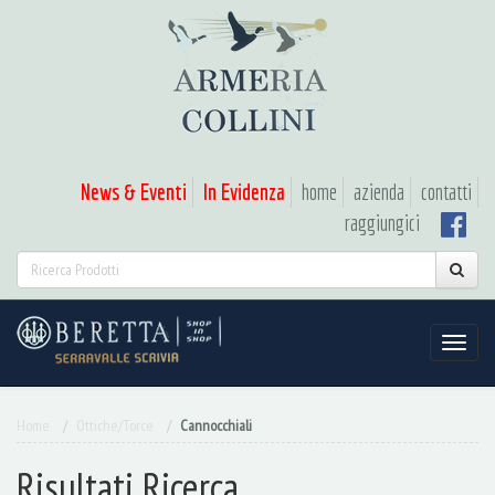
News & Eventi
In Evidenza
home
azienda
contatti
raggiungici
Home
Ottiche/Torce
Cannocchiali
Risultati Ricerca