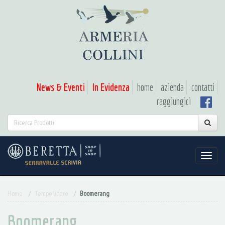
News & Eventi
In Evidenza
home
azienda
contatti
raggiungici
Home
Tempo libero
Boomerang
Boomerang