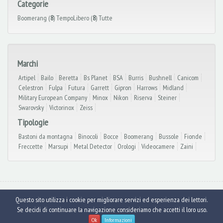
Categorie
Boomerang (
8
)
TempoLibero (
8
)
Tutte
Marchi
Artipel
Bailo
Beretta
Bs Planet
BSA
Burris
Bushnell
Canicom
Celestron
Fulpa
Futura
Garrett
Gipron
Harrows
Midland
Military European Company
Minox
Nikon
Riserva
Steiner
Swarovsky
Victorinox
Zeiss
Tipologie
Bastoni da montagna
Binocoli
Bocce
Boomerang
Bussole
Fionde
Freccette
Marsupi
Metal Detector
Orologi
Videocamere
Zaini
© Armeria Collini 2026
- Via Berthoud, 121 Serravalle Scrivia (AL) - Tel. e Fax:
Questo sito utilizza i cookie per migliorare servizi ed esperienza dei lettori.
0143.68.61.40 - info@armeriacollini.it - P.iva 02622090062 -
Cookies
Se decidi di continuare la navigazione consideriamo che accetti il loro uso.
torna all’ inizio
Ok
Informazioni