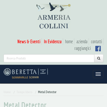
News & Eventi
In Evidenza
home
azienda
contatti
raggiungici
Home
Tempo libero
Metal Detector
Metal Detector