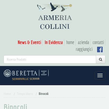
News & Eventi
In Evidenza
home
azienda
contatti
raggiungici
Home
Tempo libero
Binocoli
Binocoli