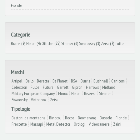
Fionde
Categorie
Burris (
9
)
Nikon (
4
)
Ottiche (
27
)
Steiner (
6
)
Swarovsky (
1
)
Zeiss (
7
)
Tutte
Marchi
Artipel
Bailo
Beretta
Bs Planet
BSA
Burris
Bushnell
Canicom
Celestron
Fulpa
Futura
Garrett
Gipron
Harrows
Midland
Military European Company
Minox
Nikon
Riserva
Steiner
Swarovsky
Victorinox
Zeiss
Tipologie
Bastoni da montagna
Binocoli
Bocce
Boomerang
Bussole
Fionde
Freccette
Marsupi
Metal Detector
Orologi
Videocamere
Zaini