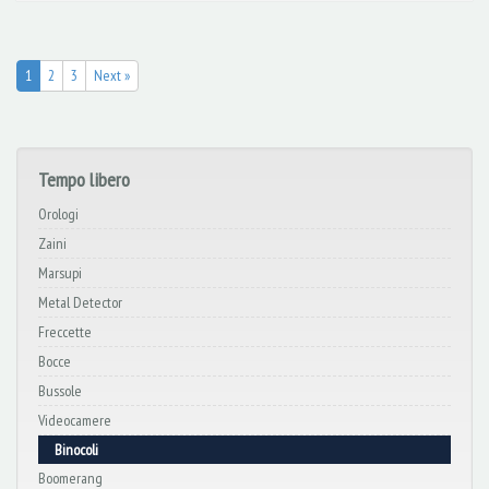
1
2
3
Next »
Tempo libero
Orologi
Zaini
Marsupi
Metal Detector
Freccette
Bocce
Bussole
Videocamere
Binocoli
Boomerang