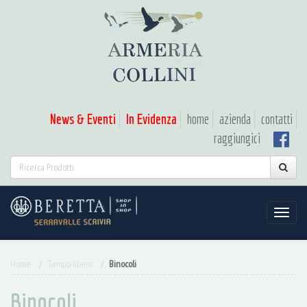
News & Eventi
In Evidenza
home
azienda
contatti
raggiungici
Home
Tempo libero
Binocoli
Binocoli