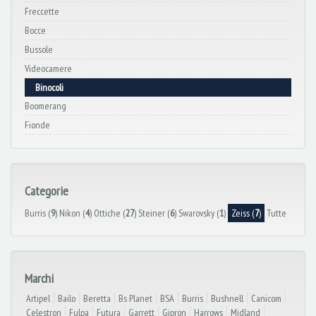
Freccette
Bocce
Bussole
Videocamere
Binocoli
Boomerang
Fionde
Categorie
Burris (
9
)
Nikon (
4
)
Ottiche (
27
)
Steiner (
6
)
Swarovsky (
1
)
Zeiss (
7
)
Tutte
Marchi
Artipel
Bailo
Beretta
Bs Planet
BSA
Burris
Bushnell
Canicom
Celestron
Fulpa
Futura
Garrett
Gipron
Harrows
Midland