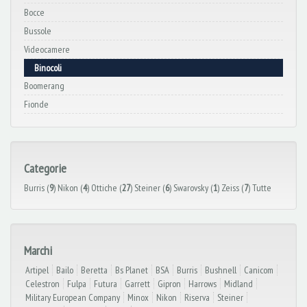
Bocce
Bussole
Videocamere
Binocoli
Boomerang
Fionde
Categorie
Burris (
9
)
Nikon (
4
)
Ottiche (
27
)
Steiner (
6
)
Swarovsky (
1
)
Zeiss (
7
)
Tutte
Marchi
Artipel
Bailo
Beretta
Bs Planet
BSA
Burris
Bushnell
Canicom
Celestron
Fulpa
Futura
Garrett
Gipron
Harrows
Midland
Military European Company
Minox
Nikon
Riserva
Steiner