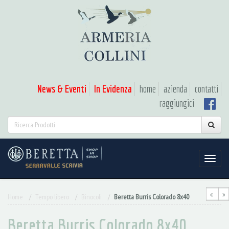
News & Eventi
In Evidenza
home
azienda
contatti
raggiungici
«
»
Home
Tempo libero
Binocoli
Beretta Burris Colorado 8x40
Beretta Burris Colorado 8x40