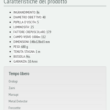
Caratteristiche del prodotto
INGRANDIMENTO:
8x
DIAMETRO OBIETTIVO:
40
PUPILLA D'USCITA:
5
LUMINOSITA':
25
FATTORE CREPUSCOLARE:
17.9
CAMPO VISIVO 1000m:
112
DIMENSIONI:
148x128x65 mm
PESO:
680 g
TENUTA STAGNA:
1 m
BUSSOLA:
No.
GARANZIA:
10 Anni
Tempo libero
Orologi
Zaini
Marsupi
Metal Detector
Freccette