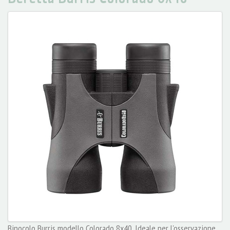
Binocolo Burris modello Colorado 8x40. Ideale per l'osservazione