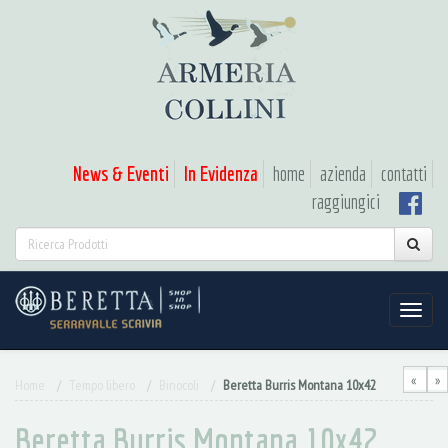
News & Eventi
In Evidenza
home
azienda
contatti
raggiungici
«
»
Home
Tempo libero
Binocoli
Beretta Burris Montana 10x42
Beretta Burris Montana 10x42