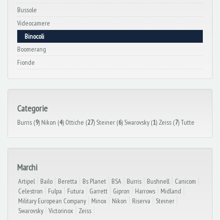
Bussole
Videocamere
Binocoli
Boomerang
Fionde
Categorie
Burris (
9
)
Nikon (
4
)
Ottiche (
27
)
Steiner (
6
)
Swarovsky (
1
)
Zeiss (
7
)
Tutte
Marchi
Artipel
Bailo
Beretta
Bs Planet
BSA
Burris
Bushnell
Canicom
Celestron
Fulpa
Futura
Garrett
Gipron
Harrows
Midland
Military European Company
Minox
Nikon
Riserva
Steiner
Swarovsky
Victorinox
Zeiss